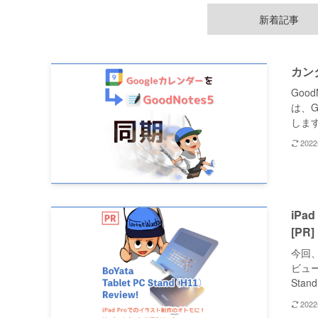
新着記事
カンタ
Goo
は、G
します
202
iPa
[PR]
今回
ビュー
Stan
202