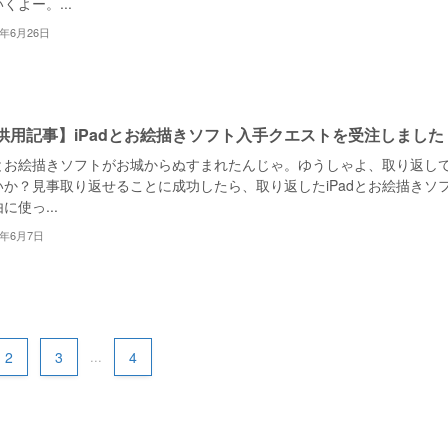
くよー。...
2年6月26日
供用記事】iPadとお絵描きソフト入手クエストを受注しました
adとお絵描きソフトがお城からぬすまれたんじゃ。ゆうしゃよ、取り返し
いか？見事取り返せることに成功したら、取り返したiPadとお絵描きソ
に使っ...
2年6月7日
2
3
...
4