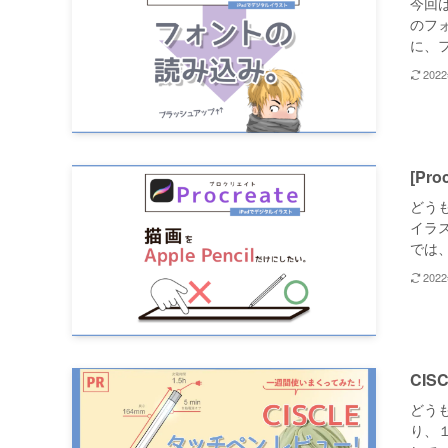
今回は
のフ
に、フ
202
[Pr
どうも
イラス
では、
202
CI
どうも
り、