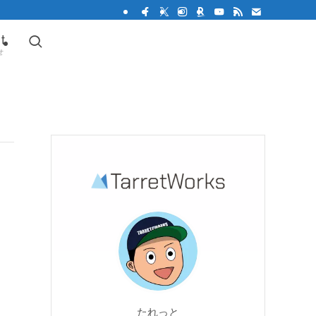
t
せ
たれっと