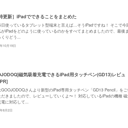
時更新］iPadでできることをまとめた
毎日使っているタブレット型端末と言えば…そうiPadですね！ そこで今
私がiPadをどのように使っているのかをすべてまとめましたので、最後
くりどう...
2年10月19日
OJODOQ]磁気吸着充電できるiPad用タッチペン(GD13)レビュ
PR]
GOOJODOQさんより新型のiPad専用タッチペン「GD13 Pencil」を
だきましたので、レビューしていくよ〜！ 対応しているiPadの機種 磁
電に対応して...
2年8月2日