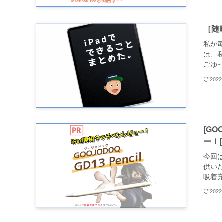
［随
私が
は、
ごゆっ
202
[GO
ー！[
今回は
供いた
吸着充
202