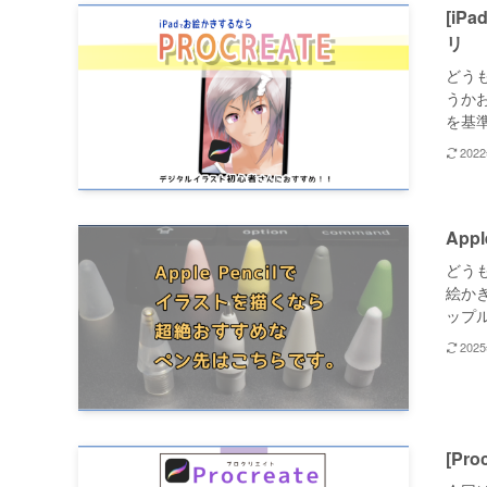
[i
リ
どうも
うか
を基準
202
Ap
どうも
絵かき
ップル
202
[P