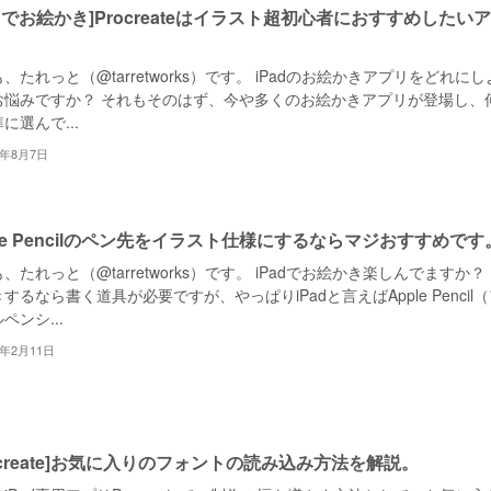
Padでお絵かき]Procreateはイラスト超初心者におすすめしたい
、たれっと（@tarretworks）です。 iPadのお絵かきアプリをどれにし
お悩みですか？ それもそのはず、今や多くのお絵かきアプリが登場し、
に選んで...
2年8月7日
ple Pencilのペン先をイラスト仕様にするならマジおすすめです
、たれっと（@tarretworks）です。 iPadでお絵かき楽しんでますか？
するなら書く道具が必要ですが、やっぱりiPadと言えばApple Pencil
ペンシ...
5年2月11日
rocreate]お気に入りのフォントの読み込み方法を解説。