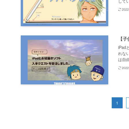
してい
202
【子
iP
れな
は自由
202
1