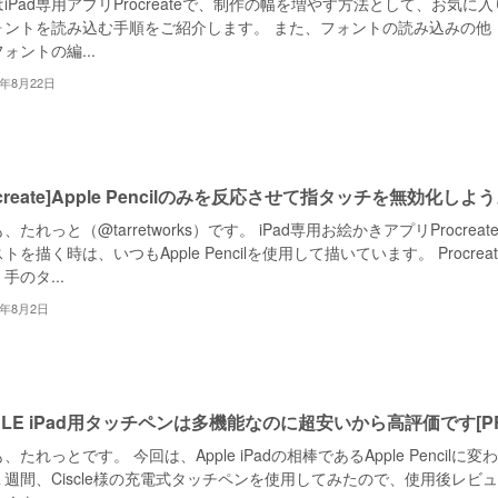
iPad専用アプリProcreateで、制作の幅を増やす方法として、お気に入
ォントを読み込む手順をご紹介します。 また、フォントの読み込みの他
ォントの編...
2年8月22日
ocreate]Apple Pencilのみを反応させて指タッチを無効化しよ
、たれっと（@tarretworks）です。 iPad専用お絵かきアプリProcreat
トを描く時は、いつもApple Pencilを使用して描いています。 Procreat
手のタ...
2年8月2日
SCLE iPad用タッチペンは多機能なのに超安いから高評価です[PR
、たれっとです。 今回は、Apple iPadの相棒であるApple Pencilに変わ
１週間、Ciscle様の充電式タッチペンを使用してみたので、使用後レビ