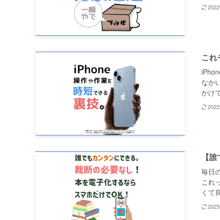
202
これ
iP
なか
かけて
202
【誰
毎日
これ
くて良
202