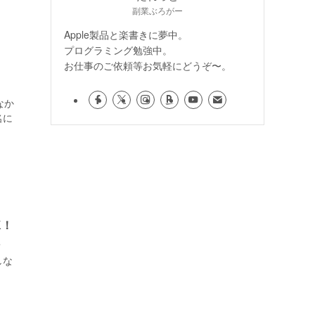
副業ぶろがー
Apple製品と楽書きに夢中。
プログラミング勉強中。
お仕事のご依頼等お気軽にどうぞ〜。
なか
名に
K！
？
しな