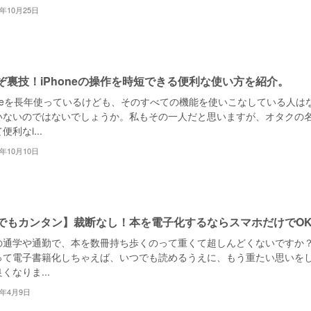
2年10月25日
ぞ裏技！iPhoneの操作を時短できる便利な使い方を紹介。
honeを長年使っているけども、そのすべての機能を使いこなしている人は
いないのではないでしょうか。私もその一人だと思いますが、オタクの
便利なi...
2年10月10日
でもカンタン】裁断なし！本を電子化するならスマホだけでO
の通学や通勤で、本を数冊持ち歩くのって重くて超しんどくないですか
って電子書籍化しちゃえば、いつでも読めるうえに、もう重たい思いを
くなりま...
5年4月9日