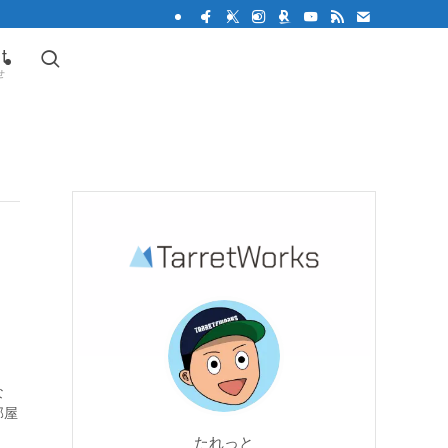
t
せ
な
部屋
たれっと