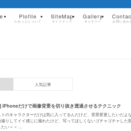
e
Plofile
SiteMap
Gallery
Contac
ム
たれっとについて
サイトマップ
ギャラリー
お問い合わ
人気記事
利] iPhoneだけで画像背景を切り抜き透過させるテクニック
ストのキャラクターだけは気に入ってるんだけど、背景変更したいだよ
自撮りしてイイ感じに撮れたけど、写ってほしくないゴチャゴチャした
たい＞＜ ...