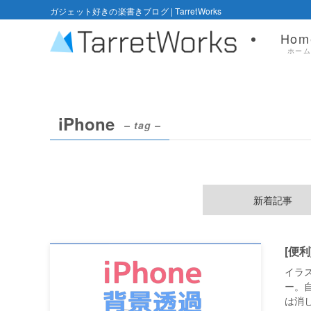
ガジェット好きの楽書きブログ | TarretWorks
Hom
ホー
iPhone
– tag –
新着記事
[便
イラ
ー。
は消し