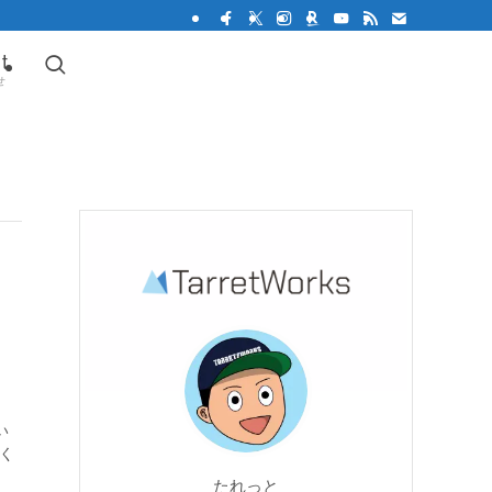
t
せ
い
てく
たれっと