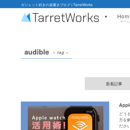
ガジェット好きの楽書きブログ | TarretWorks
Hom
ホー
audible
– tag –
新着記事
App
どうも
方を解
ださい。