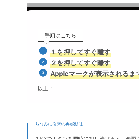
手順はこちら
１を押してすぐ離す
２を押してすぐ離す
Appleマークが表示される
以上！
ちなみに従来の再起動は…
1と3のボタンを同時に押し続けると、画面