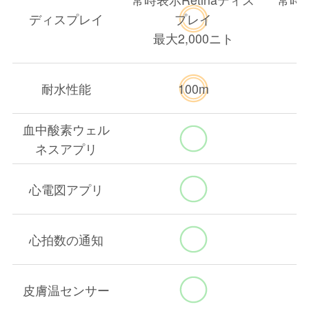
ディスプレイ
プレイ
最大2,000ニト
最
耐水性能
100m
血中酸素ウェル
ネスアプリ
心電図アプリ
心拍数の通知
皮膚温センサー