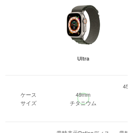
Ultra
45
ケース
49mm
サイズ
チタニウム
ス
常時表示Retinaディス
常時表