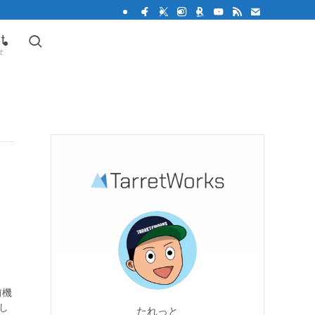
t
せ
前機
とし
たれっと