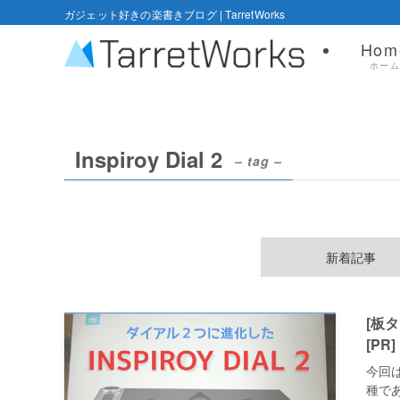
ガジェット好きの楽書きブログ | TarretWorks
Hom
ホー
Inspiroy Dial 2
– tag –
新着記事
[板タ
[PR]
今回は
種であ