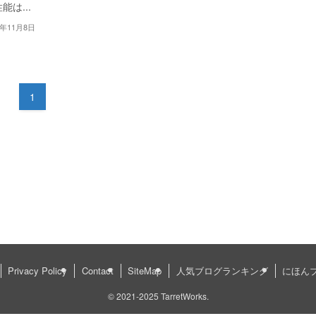
能は...
2年11月8日
1
Privacy Policy
Contact
SiteMap
人気ブログランキング
にほん
©
2021-2025 TarretWorks.