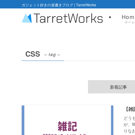
ガジェット好きの楽書きブログ | TarretWorks
Hom
ホー
CSS
– tag –
新着記事
【雑
どう
が、W
りなお