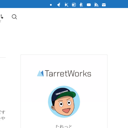
t
せ
です
をや
たれっと