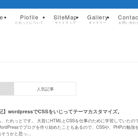
e
Plofile
SiteMap
Gallery
Contac
ム
たれっとについて
サイトマップ
ギャラリー
お問い合わ
人気記事
記】wordpressでCSSをいじってテーマカスタマイズ。
も、たれっとです。 大昔にHTMLとCSSを仕事のために学習していたの
ordPressでブログを作り始めたこともあるので、CSSや、PHPの勉強
そうかと思っ...