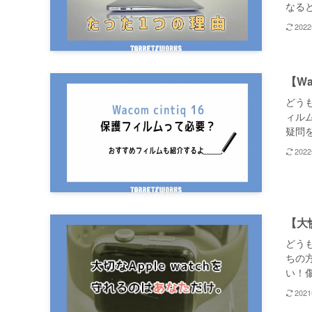
なると
202
【W
どう
ィル
疑問を
202
【大
どうも
ちの
い！傷
202