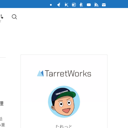
t
せ
理
活
み重
たれっと