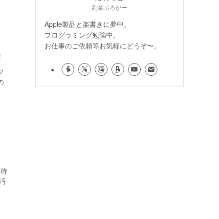
副業ぶろがー
Apple製品と楽書きに夢中。
プログラミング勉強中。
お仕事のご依頼等お気軽にどうぞ〜。
！
フ
の
送待
汚