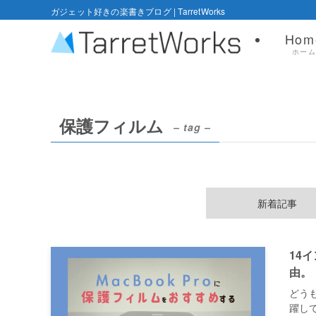
ガジェット好きの楽書きブログ | TarretWorks
Hom
ホー
保護フィルム
– tag –
新着記事
14
由。
どうも
躍し