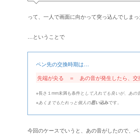
って、一人で画面に向かって突っ込んでしまっ
…ということで
ペン先の交換時期は…
先端が尖る ＝ あの音が発生したら、交
※長さ１mm未満も条件と
して入れても良いが、あの
です。
※
あくまでもたれっと個人の
思い込
み
今回のケースでいうと、あの音がしたので、ペ