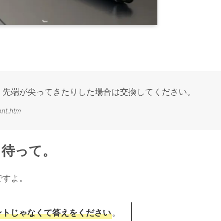
。
り、先端が尖ってきたりした場合は交換してください。
ent.htm
と待って。
ですよ。
。
ントじゃなくて答えをください