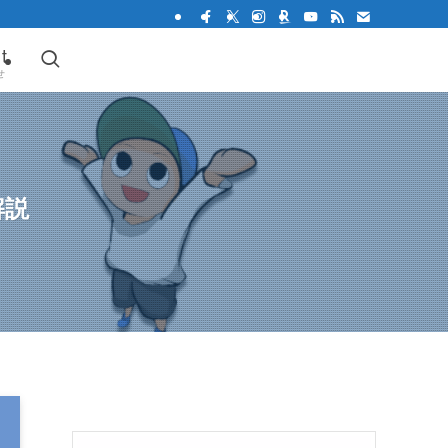
t
せ
解説