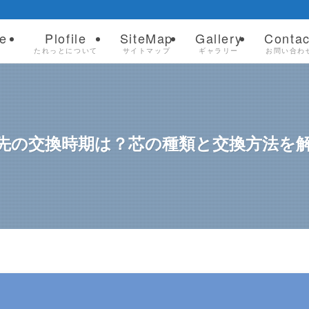
e
Plofile
SiteMap
Gallery
Contac
ム
たれっとについて
サイトマップ
ギャラリー
お問い合わ
16］ペン先の交換時期は？芯の種類と交換方法を