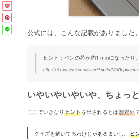
公式には、こんな記載がありました
ヒント：ペンの芯が約1 mmになった
http://101.wacom.com/UserHelp/ja/NibReplacem
いやいやいやいや、ちょっ
ここでいきなり
を出されるとは
想定外
ヒント
クイズを解いてるわけじゃあるまいし、
ヒ